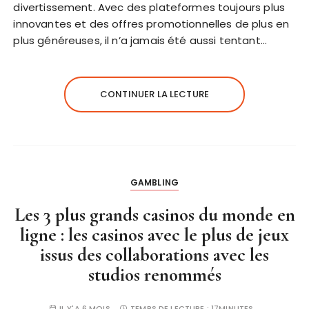
divertissement. Avec des plateformes toujours plus
innovantes et des offres promotionnelles de plus en
plus généreuses, il n’a jamais été aussi tentant…
CONTINUER LA LECTURE
GAMBLING
Les 3 plus grands casinos du monde en
ligne : les casinos avec le plus de jeux
issus des collaborations avec les
studios renommés
IL Y'A 6 MOIS
TEMPS DE LECTURE :
17MINUTES