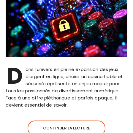
D
ans l’univers en pleine expansion des jeux
d’argent en ligne, choisir un casino fiable et
sécurisé représente un enjeu majeur pour
tous les passionnés de divertissement numérique.
Face à une offre pléthorique et parfois opaque, il
devient essentiel de savoir…
CONTINUER LA LECTURE