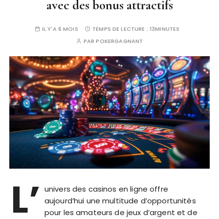
avec des bonus attractifs
IL Y'A 6 MOIS
TEMPS DE LECTURE :
13MINUTES
PAR
POKERGAGNANT
L’
univers des casinos en ligne offre
aujourd’hui une multitude d’opportunités
pour les amateurs de jeux d’argent et de