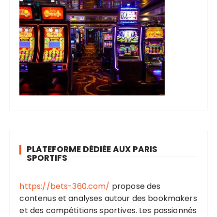
PLATEFORME DÉDIÉE AUX PARIS
SPORTIFS
https://bets-360.com/
propose des
contenus et analyses autour des bookmakers
et des compétitions sportives. Les passionnés