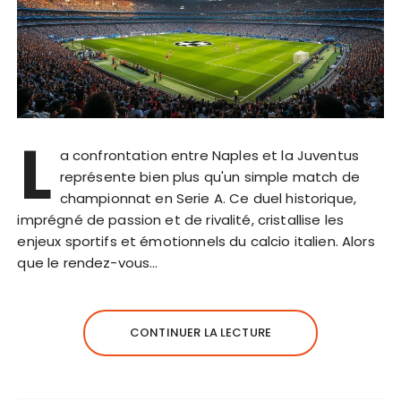
L
a confrontation entre Naples et la Juventus
représente bien plus qu'un simple match de
championnat en Serie A. Ce duel historique,
imprégné de passion et de rivalité, cristallise les
enjeux sportifs et émotionnels du calcio italien. Alors
que le rendez-vous…
CONTINUER LA LECTURE