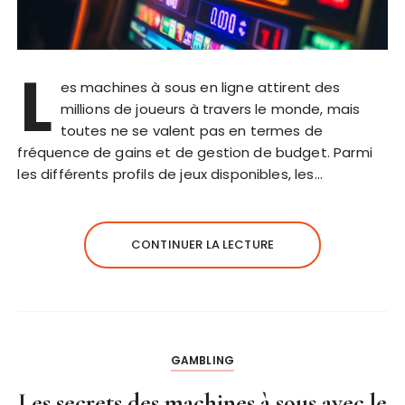
L
es machines à sous en ligne attirent des
millions de joueurs à travers le monde, mais
toutes ne se valent pas en termes de
fréquence de gains et de gestion de budget. Parmi
les différents profils de jeux disponibles, les…
CONTINUER LA LECTURE
GAMBLING
Les secrets des machines à sous avec le