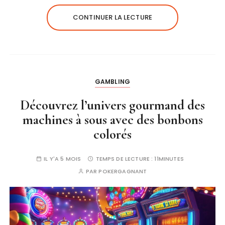
CONTINUER LA LECTURE
GAMBLING
Découvrez l’univers gourmand des
machines à sous avec des bonbons
colorés
IL Y'A 5 MOIS
TEMPS DE LECTURE :
11MINUTES
PAR
POKERGAGNANT