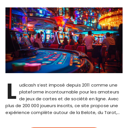
L
udicash s’est imposé depuis 2011 comme une
plateforme incontournable pour les amateurs
de jeux de cartes et de société en ligne. Avec
plus de 200 000 joueurs inscrits, ce site propose une
expérience complète autour de la Belote, du Tarot,…