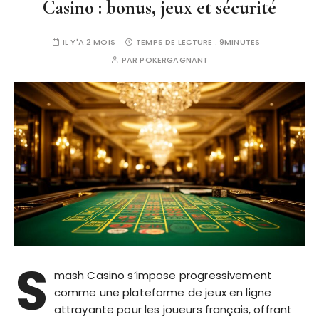
Casino : bonus, jeux et sécurité
IL Y'A 2 MOIS
TEMPS DE LECTURE :
9MINUTES
PAR
POKERGAGNANT
S
mash Casino s’impose progressivement
comme une plateforme de jeux en ligne
attrayante pour les joueurs français, offrant