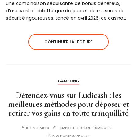
une combinaison séduisante de bonus généreux,
d’une vaste bibliothèque de jeux et de mesures de
sécurité rigoureuses. Lancé en avril 2026, ce casino…
CONTINUER LA LECTURE
GAMBLING
Détendez-vous sur Ludicash : les
meilleures méthodes pour déposer et
retirer vos gains en toute tranquillité
IL Y'A 4 MOIS
TEMPS DE LECTURE :
10MINUTES
PAR
POKERGAGNANT