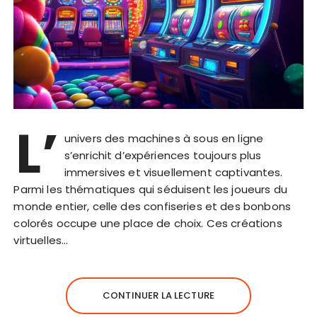
L’
univers des machines à sous en ligne
s’enrichit d’expériences toujours plus
immersives et visuellement captivantes.
Parmi les thématiques qui séduisent les joueurs du
monde entier, celle des confiseries et des bonbons
colorés occupe une place de choix. Ces créations
virtuelles…
CONTINUER LA LECTURE