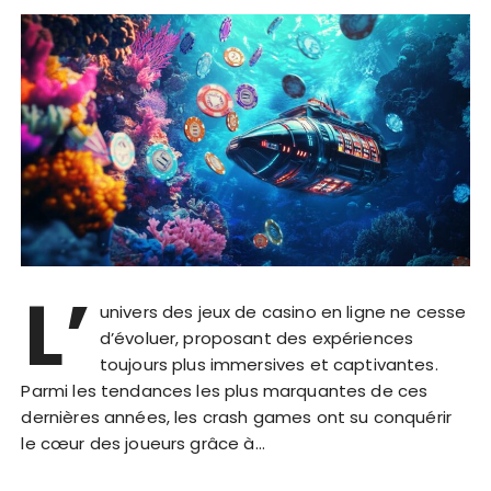
L’
univers des jeux de casino en ligne ne cesse
d’évoluer, proposant des expériences
toujours plus immersives et captivantes.
Parmi les tendances les plus marquantes de ces
dernières années, les crash games ont su conquérir
le cœur des joueurs grâce à…