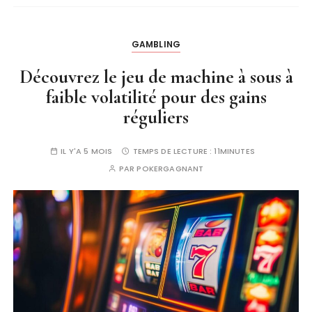
GAMBLING
Découvrez le jeu de machine à sous à
faible volatilité pour des gains
réguliers
IL Y'A 5 MOIS
TEMPS DE LECTURE :
11MINUTES
PAR
POKERGAGNANT