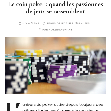
Le coin poker : quand les passionnes
de jeux se rassemblent
IL Y A 3 ANS
TEMPS DE LECTURE :
3MINUTES
PAR
POKERGAGNANT
L’
univers du poker attire depuis toujours des
milliers d’adeptes à travers le monde. Le