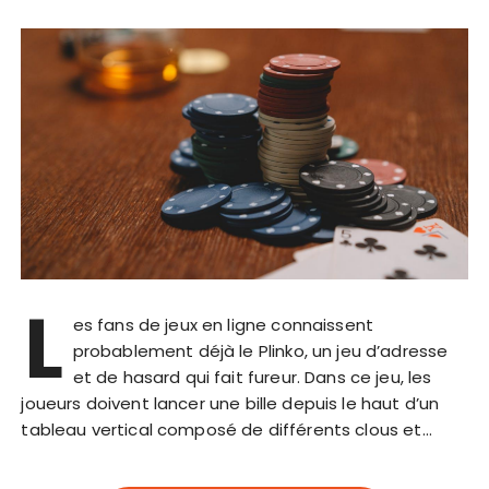
L
es fans de jeux en ligne connaissent
probablement déjà le Plinko, un jeu d’adresse
et de hasard qui fait fureur. Dans ce jeu, les
joueurs doivent lancer une bille depuis le haut d’un
tableau vertical composé de différents clous et…