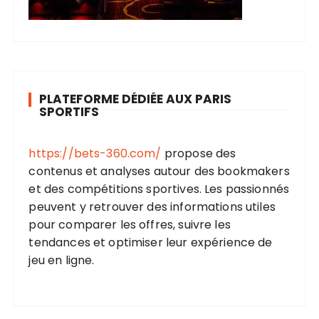
PLATEFORME DÉDIÉE AUX PARIS
SPORTIFS
https://bets-360.com/
propose des
contenus et analyses autour des bookmakers
et des compétitions sportives. Les passionnés
peuvent y retrouver des informations utiles
pour comparer les offres, suivre les
tendances et optimiser leur expérience de
jeu en ligne.