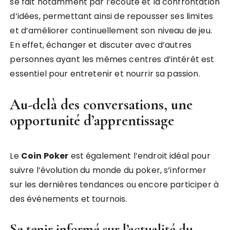
se fait notamment par l’écoute et la confrontation
d’idées, permettant ainsi de repousser ses limites
et d’améliorer continuellement son niveau de jeu.
En effet, échanger et discuter avec d’autres
personnes ayant les mêmes centres d’intérêt est
essentiel pour entretenir et nourrir sa passion.
Au-delà des conversations, une
opportunité d’apprentissage
Le
Coin Poker
est également l’endroit idéal pour
suivre l’évolution du monde du poker, s’informer
sur les dernières tendances ou encore participer à
des événements et tournois.
Se tenir informé sur l’actualité du