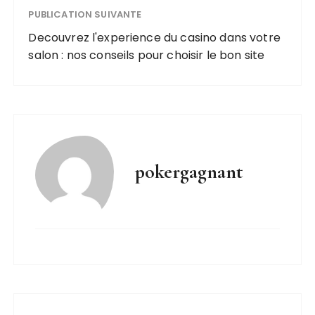
PUBLICATION SUIVANTE
Decouvrez l'experience du casino dans votre
salon : nos conseils pour choisir le bon site
pokergagnant