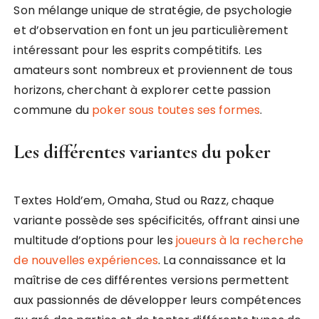
Son mélange unique de stratégie, de psychologie
et d’observation en font un jeu particulièrement
intéressant pour les esprits compétitifs. Les
amateurs sont nombreux et proviennent de tous
horizons, cherchant à explorer cette passion
commune du
poker sous toutes ses formes
.
Les différentes variantes du poker
Textes Hold’em, Omaha, Stud ou Razz, chaque
variante possède ses spécificités, offrant ainsi une
multitude d’options pour les
joueurs à la recherche
de nouvelles expériences
. La connaissance et la
maîtrise de ces différentes versions permettent
aux passionnés de développer leurs compétences