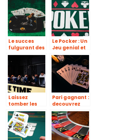
poker en
pour vous :
ligne.
mode
d’emploi
Le succes
Le Pocker : Un
fulgurant des
Jeu genial et
jeux de
malin, avec
casino en
un peu de
ligne : De
chance !
l’echec au
triomphe
Laissez
Pari gagnant :
tomber les
decouvrez
billes : Plinko,
comment
le jeu qui
maximiser
vous fait
vos gains au
vibrer a
casino
chaque