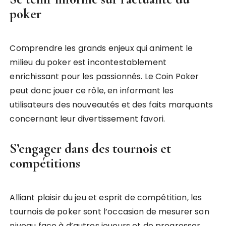
poker
Comprendre les grands enjeux qui animent le
milieu du poker est incontestablement
enrichissant pour les passionnés. Le Coin Poker
peut donc jouer ce rôle, en informant les
utilisateurs des nouveautés et des faits marquants
concernant leur divertissement favori.
S’engager dans des tournois et
compétitions
Alliant plaisir du jeu et esprit de compétition, les
tournois de poker sont l’occasion de mesurer son
niveau face à d’autres joueurs et de progresser