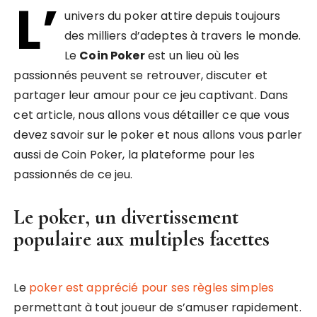
L’
univers du poker attire depuis toujours
des milliers d’adeptes à travers le monde.
Le
Coin Poker
est un lieu où les
passionnés peuvent se retrouver, discuter et
partager leur amour pour ce jeu captivant. Dans
cet article, nous allons vous détailler ce que vous
devez savoir sur le poker et nous allons vous parler
aussi de Coin Poker, la plateforme pour les
passionnés de ce jeu.
Le poker, un divertissement
populaire aux multiples facettes
Le
poker est apprécié pour ses règles simples
permettant à tout joueur de s’amuser rapidement.