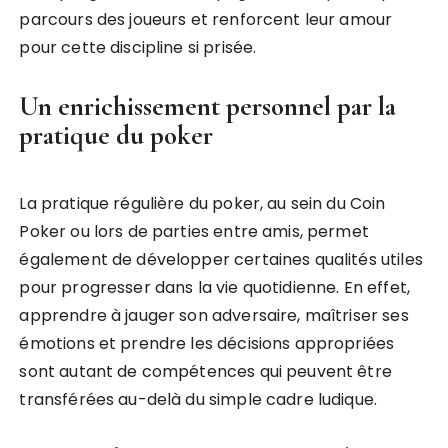
parcours des joueurs et renforcent leur amour
pour cette discipline si prisée.
Un enrichissement personnel par la
pratique du poker
La pratique régulière du poker, au sein du Coin
Poker ou lors de parties entre amis, permet
également de développer certaines qualités utiles
pour progresser dans la vie quotidienne. En effet,
apprendre à jauger son adversaire, maîtriser ses
émotions et prendre les décisions appropriées
sont autant de compétences qui peuvent être
transférées au-delà du simple cadre ludique.