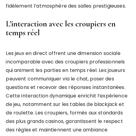
fidèlement l’atmosphère des salles prestigieuses.
L’interaction avec les croupiers en
temps réel
Les jeux en direct offrent une dimension sociale
incomparable avec des croupiers professionnels
qui animent les parties en temps réel. Les joueurs
peuvent communiquer via le chat, poser des
questions et recevoir des réponses instantanées.
Cette interaction dynamique enrichit l’expérience
de jeu, notamment sur les tables de blackjack et
de roulette. Les croupiers, formés aux standards
des plus grands casinos, garantissent le respect
des règles et maintiennent une ambiance