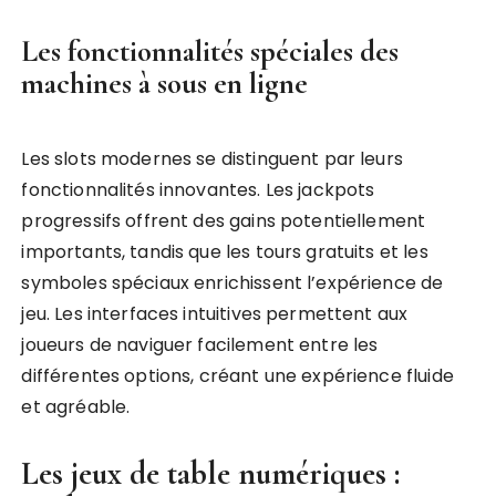
Les fonctionnalités spéciales des
machines à sous en ligne
Les slots modernes se distinguent par leurs
fonctionnalités innovantes. Les jackpots
progressifs offrent des gains potentiellement
importants, tandis que les tours gratuits et les
symboles spéciaux enrichissent l’expérience de
jeu. Les interfaces intuitives permettent aux
joueurs de naviguer facilement entre les
différentes options, créant une expérience fluide
et agréable.
Les jeux de table numériques :