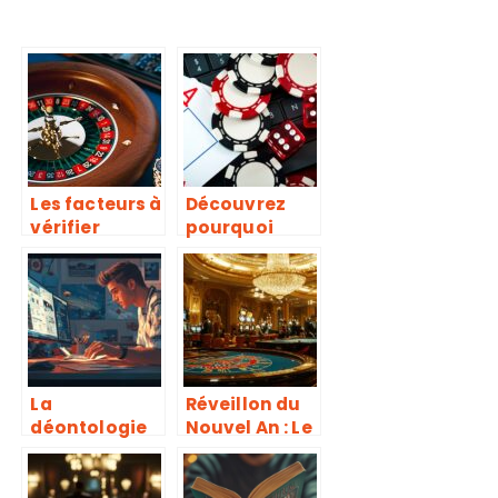
Les facteurs à
Découvrez
vérifier
pourquoi
lorsqu’on
choisir un
choisit un
casino en
casino en
ligne avec
ligne
plus de 7000
jeux
La
Réveillon du
déontologie
Nouvel An : Le
du
Casino JOA
pronostiqueu
de Luxeuil-
r : guide
les-Bains