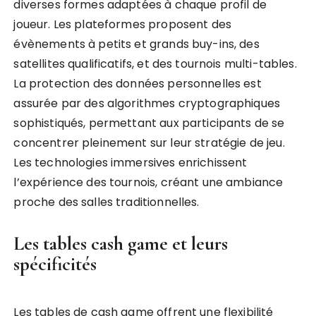
diverses formes adaptées à chaque profil de
joueur. Les plateformes proposent des
évènements à petits et grands buy-ins, des
satellites qualificatifs, et des tournois multi-tables.
La protection des données personnelles est
assurée par des algorithmes cryptographiques
sophistiqués, permettant aux participants de se
concentrer pleinement sur leur stratégie de jeu.
Les technologies immersives enrichissent
l’expérience des tournois, créant une ambiance
proche des salles traditionnelles.
Les tables cash game et leurs
spécificités
Les tables de cash game offrent une flexibilité