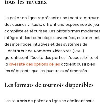
tous les niveaux
Le poker en ligne représente une facette majeure
des casinos virtuels, offrant une expérience de jeu
complète et sécurisée. Les plateformes modernes
intègrent des technologies avancées, notamment
des interfaces intuitives et des systèmes de
Générateur de Nombres Aléatoires (RNG)
garantissant l’équité des parties. L’accessibilité et
la
diversité des options de jeu
attirent aussi bien
les débutants que les joueurs expérimentés.
Les formats de tournois disponibles
Les tournois de poker en ligne se déclinent sous