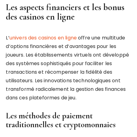
Les aspects financiers et les bonus
des casinos en ligne
L’
univers des casinos en ligne
offre une multitude
d’options financières et d’avantages pour les
joueurs. Les établissements virtuels ont développé
des systèmes sophistiqués pour faciliter les
transactions et récompenser la fidélité des
utilisateurs. Les innovations technologiques ont
transformé radicalement la gestion des finances
dans ces plateformes de jeu.
Les méthodes de paiement
traditionnelles et cryptomonnaies