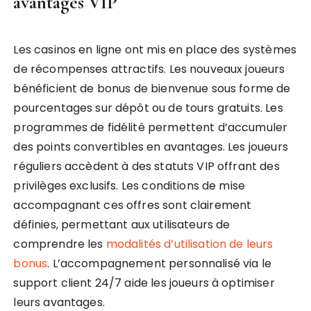
avantages VIP
Les casinos en ligne ont mis en place des systèmes
de récompenses attractifs. Les nouveaux joueurs
bénéficient de bonus de bienvenue sous forme de
pourcentages sur dépôt ou de tours gratuits. Les
programmes de fidélité permettent d’accumuler
des points convertibles en avantages. Les joueurs
réguliers accèdent à des statuts VIP offrant des
privilèges exclusifs. Les conditions de mise
accompagnant ces offres sont clairement
définies, permettant aux utilisateurs de
comprendre les
modalités d’utilisation de leurs
bonus
. L’accompagnement personnalisé via le
support client 24/7 aide les joueurs à optimiser
leurs avantages.