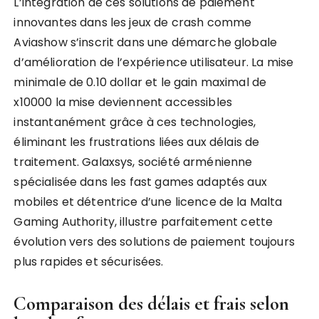
L’intégration de ces solutions de paiement
innovantes dans les jeux de crash comme
Aviashow s’inscrit dans une démarche globale
d’amélioration de l’expérience utilisateur. La mise
minimale de 0.10 dollar et le gain maximal de
x10000 la mise deviennent accessibles
instantanément grâce à ces technologies,
éliminant les frustrations liées aux délais de
traitement. Galaxsys, société arménienne
spécialisée dans les fast games adaptés aux
mobiles et détentrice d’une licence de la Malta
Gaming Authority, illustre parfaitement cette
évolution vers des solutions de paiement toujours
plus rapides et sécurisées.
Comparaison des délais et frais selon