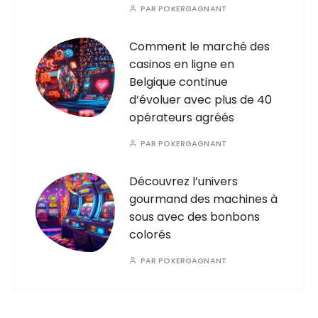
PAR
POKERGAGNANT
Comment le marché des
casinos en ligne en
Belgique continue
d’évoluer avec plus de 40
opérateurs agréés
PAR
POKERGAGNANT
Découvrez l’univers
gourmand des machines à
sous avec des bonbons
colorés
PAR
POKERGAGNANT