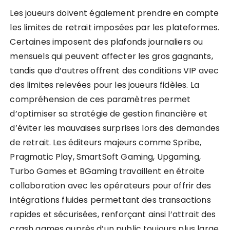
Les joueurs doivent également prendre en compte
les limites de retrait imposées par les plateformes.
Certaines imposent des plafonds journaliers ou
mensuels qui peuvent affecter les gros gagnants,
tandis que d’autres offrent des conditions VIP avec
des limites relevées pour les joueurs fidèles. La
compréhension de ces paramètres permet
d’optimiser sa stratégie de gestion financière et
d’éviter les mauvaises surprises lors des demandes
de retrait. Les éditeurs majeurs comme Spribe,
Pragmatic Play, SmartSoft Gaming, Upgaming,
Turbo Games et BGaming travaillent en étroite
collaboration avec les opérateurs pour offrir des
intégrations fluides permettant des transactions
rapides et sécurisées, renforçant ainsi l’attrait des
crash games auprès d’un public toujours plus large