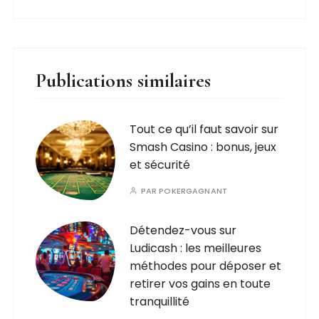
Publications similaires
Tout ce qu’il faut savoir sur
Smash Casino : bonus, jeux
et sécurité
PAR
POKERGAGNANT
Détendez-vous sur
Ludicash : les meilleures
méthodes pour déposer et
retirer vos gains en toute
tranquillité