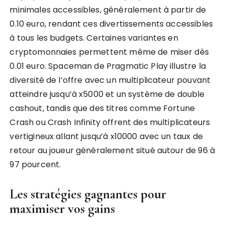
minimales accessibles, généralement à partir de
0.10 euro, rendant ces divertissements accessibles
à tous les budgets. Certaines variantes en
cryptomonnaies permettent même de miser dès
0.01 euro. Spaceman de Pragmatic Play illustre la
diversité de l’offre avec un multiplicateur pouvant
atteindre jusqu’à x5000 et un système de double
cashout, tandis que des titres comme Fortune
Crash ou Crash Infinity offrent des multiplicateurs
vertigineux allant jusqu’à x10000 avec un taux de
retour au joueur généralement situé autour de 96 à
97 pourcent.
Les stratégies gagnantes pour
maximiser vos gains