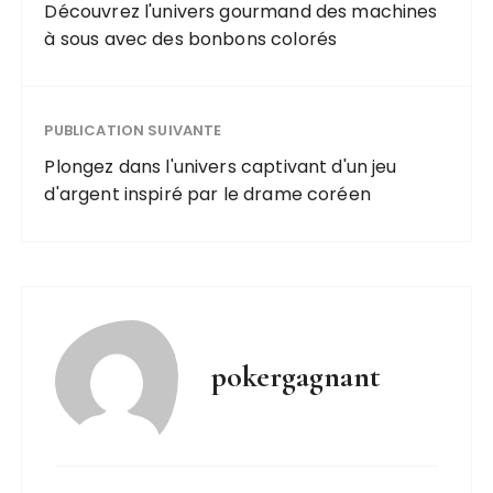
Découvrez l'univers gourmand des machines
gains en
à sous avec des bonbons colorés
toute
tranquillité
PUBLICATION SUIVANTE
Plongez dans l'univers captivant d'un jeu
d'argent inspiré par le drame coréen
pokergagnant