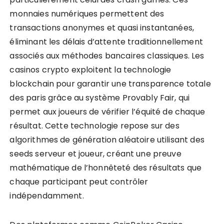
monnaies numériques permettent des
transactions anonymes et quasi instantanées,
éliminant les délais d’attente traditionnellement
associés aux méthodes bancaires classiques. Les
casinos crypto exploitent la technologie
blockchain pour garantir une transparence totale
des paris grâce au système Provably Fair, qui
permet aux joueurs de vérifier l’équité de chaque
résultat. Cette technologie repose sur des
algorithmes de génération aléatoire utilisant des
seeds serveur et joueur, créant une preuve
mathématique de l’honnêteté des résultats que
chaque participant peut contrôler
indépendamment.