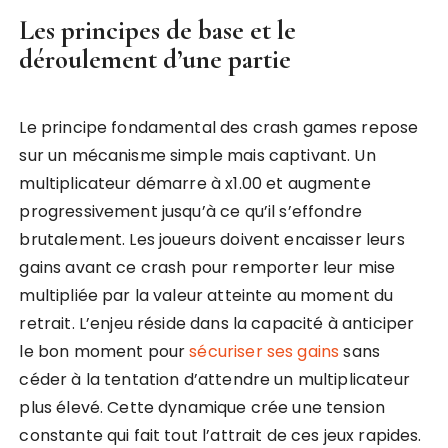
Les principes de base et le
déroulement d’une partie
Le principe fondamental des crash games repose
sur un mécanisme simple mais captivant. Un
multiplicateur démarre à x1.00 et augmente
progressivement jusqu’à ce qu’il s’effondre
brutalement. Les joueurs doivent encaisser leurs
gains avant ce crash pour remporter leur mise
multipliée par la valeur atteinte au moment du
retrait. L’enjeu réside dans la capacité à anticiper
le bon moment pour
sécuriser ses gains
sans
céder à la tentation d’attendre un multiplicateur
plus élevé. Cette dynamique crée une tension
constante qui fait tout l’attrait de ces jeux rapides.