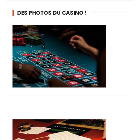
DES PHOTOS DU CASINO !