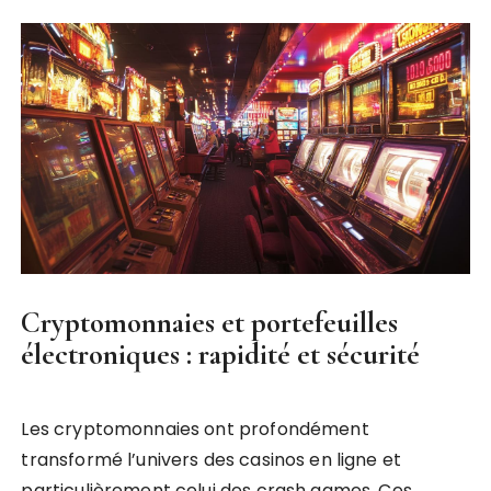
Cryptomonnaies et portefeuilles
électroniques : rapidité et sécurité
Les cryptomonnaies ont profondément
transformé l’univers des casinos en ligne et
particulièrement celui des crash games. Ces