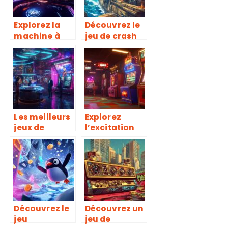
Explorez la
Découvrez le
machine à
jeu de crash
sous sous-
avec
marine Razor
multiplicateu
Shark et ses
rs croissants
fonctionnalit
et sécurisez
és
vos gains
captivantes
Les meilleurs
Explorez
jeux de
l’excitation
machines à
du jeu
sous en ligne
d’arcade
pour
Chicken Road
maximiser
Gold avec des
vos gains
multiplicateu
rs
impressionna
Découvrez le
Découvrez un
nts
jeu
jeu de