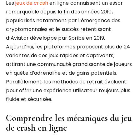
Les
jeux de crash
en ligne connaissent un essor
remarquable depuis la fin des années 2010,
popularisés notamment par l’émergence des
cryptomonnaies et le succès retentissant
d’Aviator développé par Spribe en 2019.
Aujourd’hui, les plateformes proposent plus de 24
variantes de ces jeux rapides et captivants,
attirant une communauté grandissante de joueurs
en quête d’adrénaline et de gains potentiels.
Parallèlement, les méthodes de retrait évoluent
pour offrir une expérience utilisateur toujours plus
fluide et sécurisée.
Comprendre les mécaniques du jeu
de crash en ligne