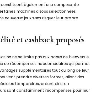
uits constituent également une composante
 certaines machines à sous sélectionnées,
de nouveaux jeux sans risquer leur propre
élité et cashback proposés
 Casino ne se limite pas aux bonus de bienvenue.
ème de récompenses hebdomadaires qui permet
’avantages supplémentaires tout au long de leur
euvent prendre diverses formes, allant des
ciales temporaires, créant ainsi un
eurs sont constamment récompensés pour leur