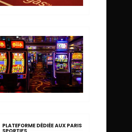
PLATEFORME DÉDIÉE AUX PARIS
SPORTIFS