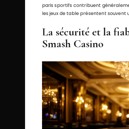
paris sportifs contribuent généraleme
les jeux de table présentent souvent u
La sécurité et la fia
Smash Casino