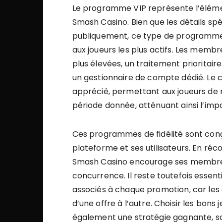
Le programme VIP représente l’élément
Smash Casino. Bien que les détails sp
publiquement, ce type de programme
aux joueurs les plus actifs. Les membr
plus élevées, un traitement prioritai
un gestionnaire de compte dédié. Le
apprécié, permettant aux joueurs de 
période donnée, atténuant ainsi l’imp
Ces programmes de fidélité sont conç
plateforme et ses utilisateurs. En r
Smash Casino encourage ses membres à
concurrence. Il reste toutefois essent
associés à chaque promotion, car le
d’une offre à l’autre. Choisir les bons
également une stratégie gagnante, sa