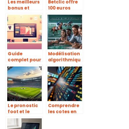
Les meilleurs
Betclic offre
bonus et
100 euros
offres pour
gratuits :
les amateurs
Comment les
de paris
obtenir et les
sportifs
encaisser
facilement ?
Guide
Modélisation
complet pour
algorithmiqu
suivre votre
e des courses
parrainage
: quelle
Betclic :
technique
bonus et
mathématiqu
confirmation
e utiliser pour
gagner le
quinté dans
Le pronostic
Comprendre
l’ordre ?
foot et le
les cotes en
match Naples
fractions sur
Juventus de
les paris