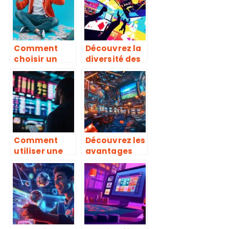
découvrez les
secrets du
succès
Comment
Découvrez la
choisir un
diversité des
bookmaker
jeux et paris
fiable hors
sportifs en
France pour
ligne
parier en
toute
sécurité
Comment
Découvrez les
utiliser une
avantages
méthode
des casinos
paris sportifs
en ligne avec
pour
un focus sur
optimiser vos
le football
gains