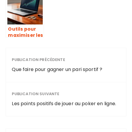
la Serie A :
sportifs :
analyse des
analyse
précédents
comparative
matchs à
des offres
domicile du
bookmakers
Outils pour
Napoli
maximiser les
gains :
comment
convertir
automatique
PUBLICATION PRÉCÉDENTE
ment vos
Que faire pour gagner un pari sportif ?
paris gratuits
en cash
PUBLICATION SUIVANTE
Les points positifs de jouer au poker en ligne.