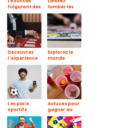
Le succes
Laissez
fulgurant des
tomber les
jeux de
billes : Plinko,
casino en
le jeu qui
ligne : De
vous fait
l’echec au
vibrer a
triomphe
chaque
rebond
Decouvrez
Explorez le
l’experience
monde
du casino
fascinant du
dans votre
monopoly
salon : nos
live
conseils pour
choisir le bon
site
Les paris
Astuces pour
sportifs
gagner au
boostes les
Thimbles
plus
Mystake
profitables
Casino :