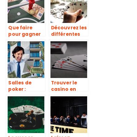
Que faire
Découvrez les
pour gagner
différentes
un pari
façons de
sportif ?
gagner de
l’argent sur
internet
Salles de
Trouver le
poker :
casino en
laquelle
ligne ideal
choisir ?
pour vous :
mode
d’emploi