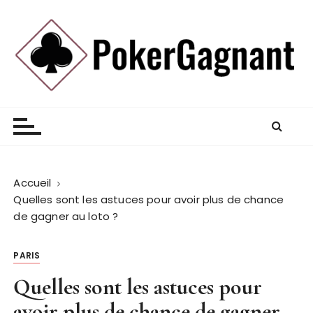
P
a
s
s
e
r
Pokergagnant
Tout le monde est gagnant
a
u
c
o
n
Accueil
t
Quelles sont les astuces pour avoir plus de chance
de gagner au loto ?
e
n
u
PARIS
Quelles sont les astuces pour
avoir plus de chance de gagner