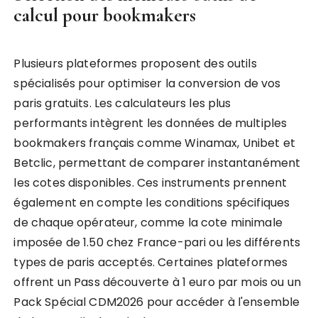
calcul pour bookmakers
Plusieurs plateformes proposent des outils
spécialisés pour optimiser la conversion de vos
paris gratuits. Les calculateurs les plus
performants intègrent les données de multiples
bookmakers français comme Winamax, Unibet et
Betclic, permettant de comparer instantanément
les cotes disponibles. Ces instruments prennent
également en compte les conditions spécifiques
de chaque opérateur, comme la cote minimale
imposée de 1.50 chez France-pari ou les différents
types de paris acceptés. Certaines plateformes
offrent un Pass découverte à 1 euro par mois ou un
Pack Spécial CDM2026 pour accéder à l'ensemble