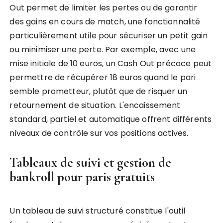
Out permet de limiter les pertes ou de garantir
des gains en cours de match, une fonctionnalité
particulièrement utile pour sécuriser un petit gain
ou minimiser une perte. Par exemple, avec une
mise initiale de 10 euros, un Cash Out précoce peut
permettre de récupérer 18 euros quand le pari
semble prometteur, plutôt que de risquer un
retournement de situation. L'encaissement
standard, partiel et automatique offrent différents
niveaux de contrôle sur vos positions actives.
Tableaux de suivi et gestion de
bankroll pour paris gratuits
Un tableau de suivi structuré constitue l'outil