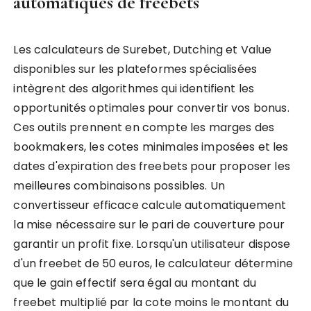
automatiques de freebets
Les calculateurs de Surebet, Dutching et Value
disponibles sur les plateformes spécialisées
intègrent des algorithmes qui identifient les
opportunités optimales pour convertir vos bonus.
Ces outils prennent en compte les marges des
bookmakers, les cotes minimales imposées et les
dates d'expiration des freebets pour proposer les
meilleures combinaisons possibles. Un
convertisseur efficace calcule automatiquement
la mise nécessaire sur le pari de couverture pour
garantir un profit fixe. Lorsqu'un utilisateur dispose
d'un freebet de 50 euros, le calculateur détermine
que le gain effectif sera égal au montant du
freebet multiplié par la cote moins le montant du