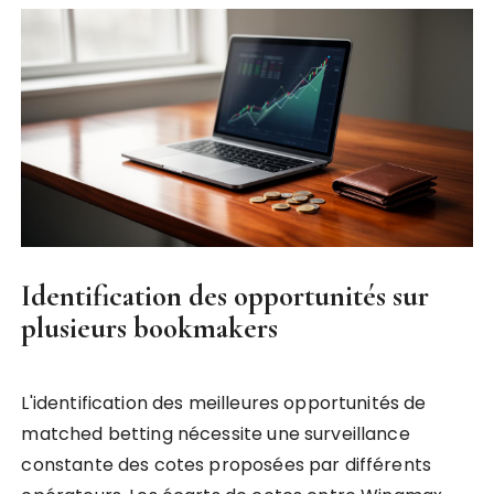
Identification des opportunités sur
plusieurs bookmakers
L'identification des meilleures opportunités de
matched betting nécessite une surveillance
constante des cotes proposées par différents