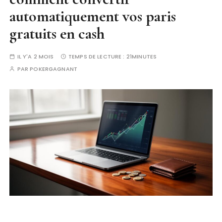
automatiquement vos paris
gratuits en cash
IL Y'A 2 MOIS
TEMPS DE LECTURE :
21MINUTES
PAR
POKERGAGNANT