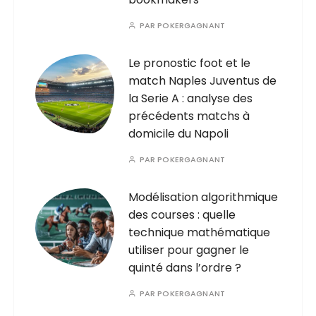
PAR
POKERGAGNANT
Le pronostic foot et le
match Naples Juventus de
la Serie A : analyse des
précédents matchs à
domicile du Napoli
PAR
POKERGAGNANT
Modélisation algorithmique
des courses : quelle
technique mathématique
utiliser pour gagner le
quinté dans l’ordre ?
PAR
POKERGAGNANT