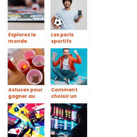
vous fait
salon : nos
vibrer a
conseils pour
chaque
choisir le bon
rebond
site
Explorez le
Les paris
monde
sportifs
fascinant du
boostes les
monopoly
plus
live
profitables
Astuces pour
Comment
gagner au
choisir un
Thimbles
bookmaker
Mystake
fiable hors
Casino :
France pour
découvrez les
parier en
secrets du
toute
succès
sécurité