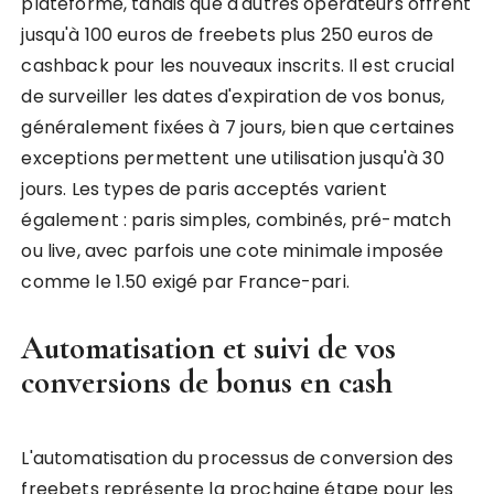
plateforme, tandis que d'autres opérateurs offrent
jusqu'à 100 euros de freebets plus 250 euros de
cashback pour les nouveaux inscrits. Il est crucial
de surveiller les dates d'expiration de vos bonus,
généralement fixées à 7 jours, bien que certaines
exceptions permettent une utilisation jusqu'à 30
jours. Les types de paris acceptés varient
également : paris simples, combinés, pré-match
ou live, avec parfois une cote minimale imposée
comme le 1.50 exigé par France-pari.
Automatisation et suivi de vos
conversions de bonus en cash
L'automatisation du processus de conversion des
freebets représente la prochaine étape pour les