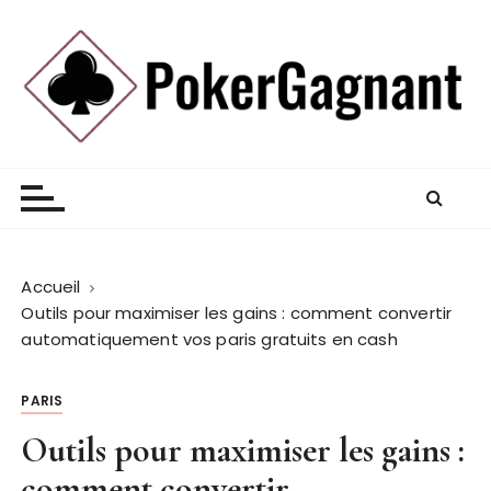
P
a
s
s
e
r
Pokergagnant
Tout le monde est gagnant
a
u
c
o
n
Accueil
t
Outils pour maximiser les gains : comment convertir
automatiquement vos paris gratuits en cash
e
n
u
PARIS
Outils pour maximiser les gains :
comment convertir