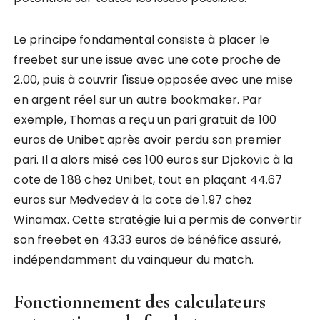
Le principe fondamental consiste à placer le
freebet sur une issue avec une cote proche de
2.00, puis à couvrir l'issue opposée avec une mise
en argent réel sur un autre bookmaker. Par
exemple, Thomas a reçu un pari gratuit de 100
euros de Unibet après avoir perdu son premier
pari. Il a alors misé ces 100 euros sur Djokovic à la
cote de 1.88 chez Unibet, tout en plaçant 44.67
euros sur Medvedev à la cote de 1.97 chez
Winamax. Cette stratégie lui a permis de convertir
son freebet en 43.33 euros de bénéfice assuré,
indépendamment du vainqueur du match.
Fonctionnement des calculateurs