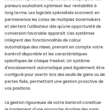
parieurs souhaitant optimiser leur rentabilité à
long terme. Les logiciels spécialisés scannent en
permanence les cotes de multiples bookmakers
et alertent l'utilisateur dès qu'une opportunité de
conversion favorable apparaît. Ces systèmes
intègrent des fonctionnalités de calcul
automatique des mises, prenant en compte votre
bankroll disponible et les caractéristiques
spécifiques de chaque freebet. Un système
d'encaissement automatique peut également être
configuré pour avertir lors des seuils de gains ou de
pertes fixés, permettant une gestion proactive de
vos positions.
La gestion rigoureuse de votre bankroll constitue
le fondement d'une approche durable des paris