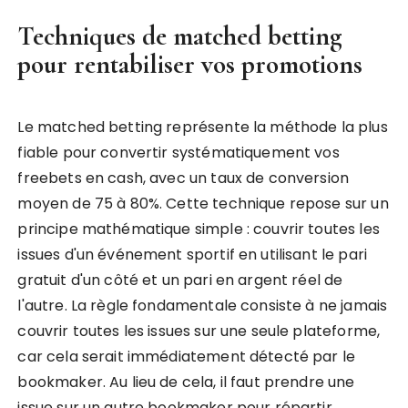
Techniques de matched betting
pour rentabiliser vos promotions
Le matched betting représente la méthode la plus
fiable pour convertir systématiquement vos
freebets en cash, avec un taux de conversion
moyen de 75 à 80%. Cette technique repose sur un
principe mathématique simple : couvrir toutes les
issues d'un événement sportif en utilisant le pari
gratuit d'un côté et un pari en argent réel de
l'autre. La règle fondamentale consiste à ne jamais
couvrir toutes les issues sur une seule plateforme,
car cela serait immédiatement détecté par le
bookmaker. Au lieu de cela, il faut prendre une
issue sur un autre bookmaker pour répartir