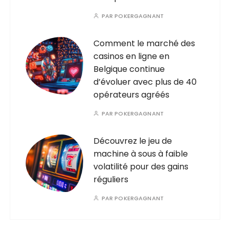
PAR
POKERGAGNANT
Comment le marché des
casinos en ligne en
Belgique continue
d’évoluer avec plus de 40
opérateurs agréés
PAR
POKERGAGNANT
Découvrez le jeu de
machine à sous à faible
volatilité pour des gains
réguliers
PAR
POKERGAGNANT