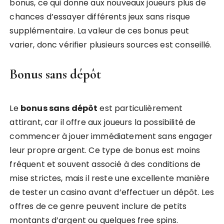
bonus, ce qui donne aux nouveaux joueurs plus de
chances d’essayer différents jeux sans risque
supplémentaire. La valeur de ces bonus peut
varier, donc vérifier plusieurs sources est conseillé.
Bonus sans dépôt
Le
bonus sans dépôt
est particulièrement
attirant, car il offre aux joueurs la possibilité de
commencer à jouer immédiatement sans engager
leur propre argent. Ce type de bonus est moins
fréquent et souvent associé à des conditions de
mise strictes, mais il reste une excellente manière
de tester un casino avant d’effectuer un dépôt. Les
offres de ce genre peuvent inclure de petits
montants d’argent ou quelques free spins.