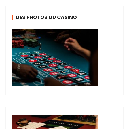
DES PHOTOS DU CASINO !