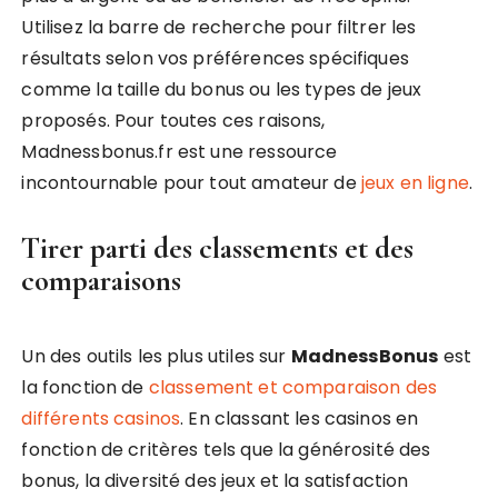
Utilisez la barre de recherche pour filtrer les
résultats selon vos préférences spécifiques
comme la taille du bonus ou les types de jeux
proposés. Pour toutes ces raisons,
Madnessbonus.fr est une ressource
incontournable pour tout amateur de
jeux en ligne
.
Tirer parti des classements et des
comparaisons
Un des outils les plus utiles sur
MadnessBonus
est
la fonction de
classement et comparaison des
différents casinos
. En classant les casinos en
fonction de critères tels que la générosité des
bonus, la diversité des jeux et la satisfaction