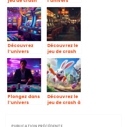
jeu de crash
l’univers
en ligne et ses
captivant des
astuces pour
jeux de blocs
maximiser
avec gains
vos gains
réels
Découvrez
Découvrez le
l’univers
jeu de crash
gourmand
en ligne avec
des machines
des options
à sous avec
de retrait
des bonbons
innovantes
colorés
Plongez dans
Découvrez le
l’univers
jeu de crash à
captivant
haute
d’un jeu
volatilité où
d’argent
le lapin
inspiré par le
PUBLICATION PRÉCÉDENTE
gagne des