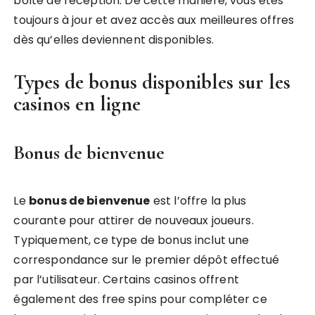
boîte de réception. De cette manière, vous êtes
toujours à jour et avez accès aux meilleures offres
dès qu’elles deviennent disponibles.
Types de bonus disponibles sur les
casinos en ligne
Bonus de bienvenue
Le
bonus de bienvenue
est l’offre la plus
courante pour attirer de nouveaux joueurs.
Typiquement, ce type de bonus inclut une
correspondance sur le premier dépôt effectué
par l’utilisateur. Certains casinos offrent
également des free spins pour compléter ce