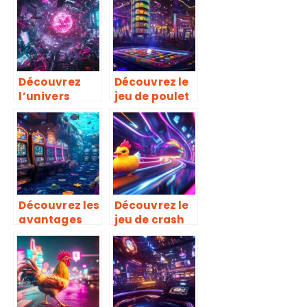
ligne avec
s sur vos jeux
des bonus
favoris
attractifs
Découvrez
Découvrez le
l’univers
jeu de poulet
palpitant des
crash avec
crash games
bonus et
avec des
stratégies
graphismes
gagnantes
3D immersifs
Découvrez les
Découvrez le
avantages
jeu de crash
des machines
ultime avec
à sous sous-
Chicken Road
marines avec
et ses
niveaux de
multiplicateu
difficulté
rs
ajustables
impressionna