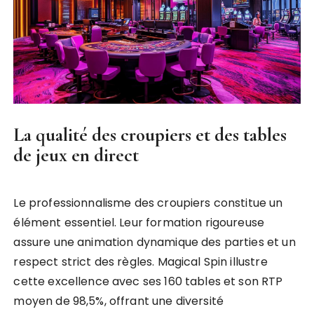
La qualité des croupiers et des tables
de jeux en direct
Le professionnalisme des croupiers constitue un
élément essentiel. Leur formation rigoureuse
assure une animation dynamique des parties et un
respect strict des règles. Magical Spin illustre
cette excellence avec ses 160 tables et son RTP
moyen de 98,5%, offrant une diversité