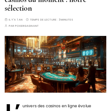
sélection
IL Y'A 1 AN
TEMPS DE LECTURE :
3MINUTES
PAR
POKERGAGNANT
L’
univers des casinos en ligne évolue