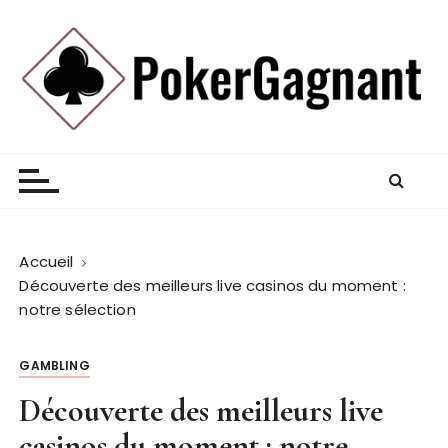
P
a
s
s
e
r
Pokergagnant
Tout le monde est gagnant
a
u
c
o
n
Accueil
t
Découverte des meilleurs live casinos du moment :
notre sélection
e
n
u
GAMBLING
Découverte des meilleurs live
casinos du moment : notre