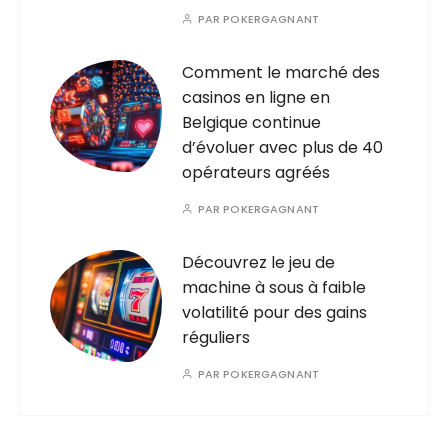
PAR
POKERGAGNANT
Comment le marché des
casinos en ligne en
Belgique continue
d’évoluer avec plus de 40
opérateurs agréés
PAR
POKERGAGNANT
Découvrez le jeu de
machine à sous à faible
volatilité pour des gains
réguliers
PAR
POKERGAGNANT