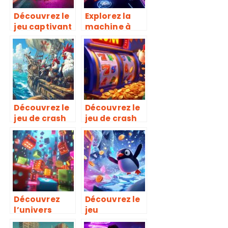
nts
Découvrez le
Explorez la
jeu captivant
machine à
du poulet
sous sous-
traversant
marine Razor
l’autoroute
Shark et ses
pour des
fonctionnalit
gains
és
impressionna
captivantes
nts
Découvrez le
Découvrez le
jeu de crash
jeu de crash
avec
en ligne et ses
multiplicateu
astuces pour
rs croissants
maximiser
et sécurisez
vos gains
vos gains
Découvrez
Découvrez le
l’univers
jeu
captivant des
instantané