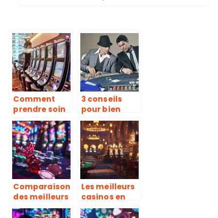
Comment
3 conseils
prendre soin
pour bien
de son casino
jouer au
?
poker si vous
débutez
Comparaison
Les meilleurs
des meilleurs
casinos en
bonus de
ligne adaptés
casino pour
aux joueurs