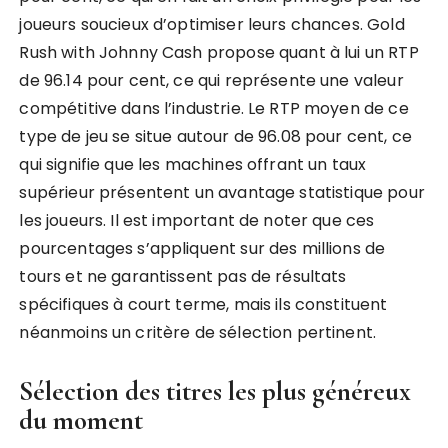
joueurs soucieux d’optimiser leurs chances. Gold
Rush with Johnny Cash propose quant à lui un RTP
de 96.14 pour cent, ce qui représente une valeur
compétitive dans l’industrie. Le RTP moyen de ce
type de jeu se situe autour de 96.08 pour cent, ce
qui signifie que les machines offrant un taux
supérieur présentent un avantage statistique pour
les joueurs. Il est important de noter que ces
pourcentages s’appliquent sur des millions de
tours et ne garantissent pas de résultats
spécifiques à court terme, mais ils constituent
néanmoins un critère de sélection pertinent.
Sélection des titres les plus généreux
du moment