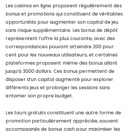
Les casinos en ligne proposent régulièrement des
bonus et promotions qui constituent de véritables
opportunités pour augmenter son capital de jeu
sans risque supplémentaire. Les bonus de dépôt
représentent l’offre la plus courante, avec des
correspondances pouvant atteindre 200 pour
cent pour les nouveaux utilisateurs, et certaines
plateformes proposent même des bonus allant
jusqu’à 3000 dollars. Ces bonus permettent de
disposer d’un capital augmenté pour explorer
différents jeux et prolonger les sessions sans
entamer son propre budget.
Les tours gratuits constituent une autre forme de
promotion particulièrement appréciée, souvent
accompagnés de bonus cash pour maximiser les