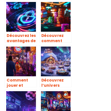
exclusifs de
captivant de
Casinozer et
pingouin
ses bonus
dans les
attractifs
casinos en
ligne
Découvrez les
Découvrez
avantages de
comment
l’inscription
maximiser
rapide sur un
vos gains
casino
avec le jeu de
sécurisé
construction
de tours de
casino
Comment
Découvrez
jouer et
l’univers
gagner au
captivant du
mini-jeu de
jeu de casino
casino du
arctique et
poulet
ses bonus