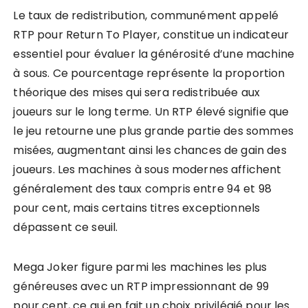
Le taux de redistribution, communément appelé
RTP pour Return To Player, constitue un indicateur
essentiel pour évaluer la générosité d’une machine
à sous. Ce pourcentage représente la proportion
théorique des mises qui sera redistribuée aux
joueurs sur le long terme. Un RTP élevé signifie que
le jeu retourne une plus grande partie des sommes
misées, augmentant ainsi les chances de gain des
joueurs. Les machines à sous modernes affichent
généralement des taux compris entre 94 et 98
pour cent, mais certains titres exceptionnels
dépassent ce seuil.
Mega Joker figure parmi les machines les plus
généreuses avec un RTP impressionnant de 99
pour cent, ce qui en fait un choix privilégié pour les