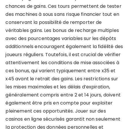
chances de gains. Ces tours permettent de tester
des machines à sous sans risque financier tout en
conservant la possibilité de remporter de
véritables gains. Les bonus de recharge multiples
avec des pourcentages variables sur les dépôts
additionnels encouragent également la fidélité des
joueurs réguliers. Toutefois, il est crucial de vérifier
attentivement les conditions de mise associées à
ces bonus, qui varient typiquement entre x35 et
x45 avant le retrait des gains. Les restrictions sur
les mises maximales et les délais d’expiration,
généralement compris entre 2 et 14 jours, doivent
également être pris en compte pour exploiter
pleinement ces opportunités. Jouer sur des
casinos en ligne sécurisés garantit non seulement
la protection des données personnelles et