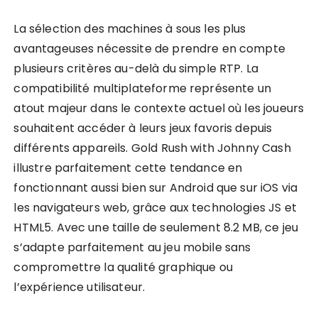
La sélection des machines à sous les plus
avantageuses nécessite de prendre en compte
plusieurs critères au-delà du simple RTP. La
compatibilité multiplateforme représente un
atout majeur dans le contexte actuel où les joueurs
souhaitent accéder à leurs jeux favoris depuis
différents appareils. Gold Rush with Johnny Cash
illustre parfaitement cette tendance en
fonctionnant aussi bien sur Android que sur iOS via
les navigateurs web, grâce aux technologies JS et
HTML5. Avec une taille de seulement 8.2 MB, ce jeu
s’adapte parfaitement au jeu mobile sans
compromettre la qualité graphique ou
l’expérience utilisateur.