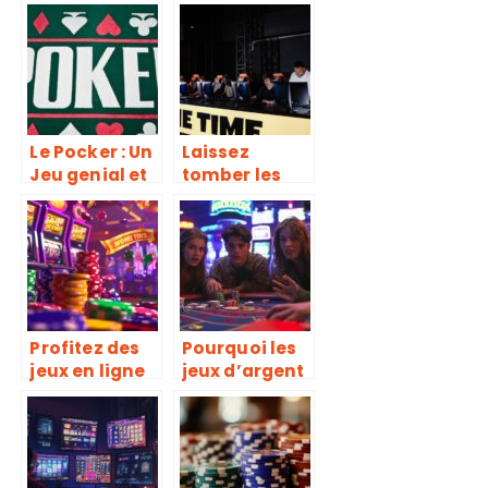
ligne ideal
jeux de
pour vous :
casino en
mode
ligne : De
d’emploi
l’echec au
triomphe
Le Pocker : Un
Laissez
Jeu genial et
tomber les
malin, avec
billes : Plinko,
un peu de
le jeu qui
chance !
vous fait
vibrer a
chaque
rebond
Profitez des
Pourquoi les
jeux en ligne
jeux d’argent
avec bonus et
séduisent-ils
tours gratuits
autant les
jeunes
adultes
belges ?