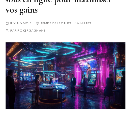
vos gains
IL Y'A 5 MOIS
TEMPS DE LECTURE :
6MINUTES
PAR
POKERGAGNANT