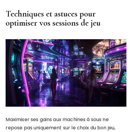
Techniques et astuces pour
optimiser vos sessions de jeu
Maximiser ses gains aux machines à sous ne
repose pas uniquement sur le choix du bon jeu,