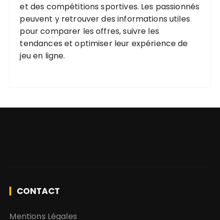
et des compétitions sportives. Les passionnés
peuvent y retrouver des informations utiles
pour comparer les offres, suivre les
tendances et optimiser leur expérience de
jeu en ligne.
CONTACT
Mentions Légales