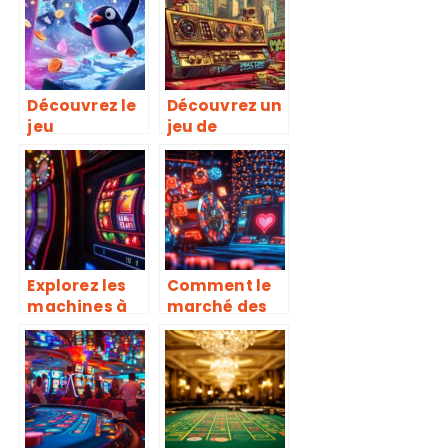
pour
Chicken Road
maximiser
Gold avec des
vos gains
multiplicateu
rs
impressionna
Découvrez le
Découvrez un
nts
jeu
jeu de
instantané
machine à
arctique avec
sous
le lancement
innovant
du pingouin
avec une
pour des
ambiance
gains
hip-hop
maximaux
authentique
Explorez les
Comment le
machines à
marché des
sous rétro
casinos en
avec jackpots
ligne en
progressifs et
Belgique
bonus
continue
d’évoluer
avec plus de