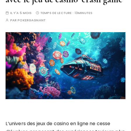
IL Y'A 5 MOIS
TEMPS DE LECTURE :
13MINUTES
PAR
POKERGAGNANT
L’univers des jeux de casino en ligne ne cesse