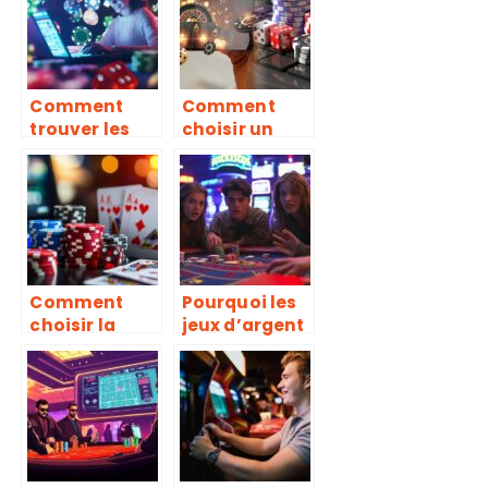
débutez
mode
d’emploi
Comment
Comment
trouver les
choisir un
meilleurs
casino en
bonus casino
ligne fiable et
en ligne sur
sécurisé ?
madnessbon
us.fr
Comment
Pourquoi les
choisir la
jeux d’argent
meilleure
séduisent-ils
plateforme
autant les
de vidéo
jeunes
poker en
adultes
ligne pour
belges ?
maximiser
vos gains