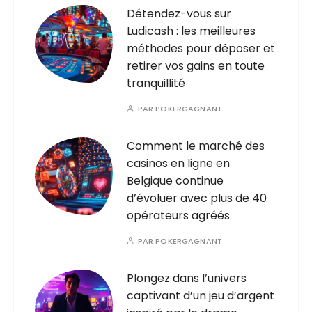
Détendez-vous sur
Ludicash : les meilleures
méthodes pour déposer et
retirer vos gains en toute
tranquillité
PAR
POKERGAGNANT
Comment le marché des
casinos en ligne en
Belgique continue
d’évoluer avec plus de 40
opérateurs agréés
PAR
POKERGAGNANT
Plongez dans l’univers
captivant d’un jeu d’argent