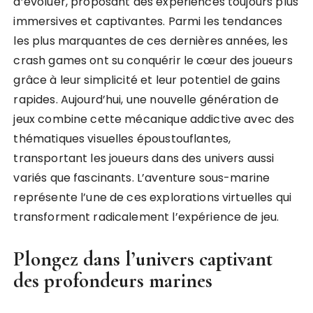
d’évoluer, proposant des expériences toujours plus
immersives et captivantes. Parmi les tendances
les plus marquantes de ces dernières années, les
crash games ont su conquérir le cœur des joueurs
grâce à leur simplicité et leur potentiel de gains
rapides. Aujourd’hui, une nouvelle génération de
jeux combine cette mécanique addictive avec des
thématiques visuelles époustouflantes,
transportant les joueurs dans des univers aussi
variés que fascinants. L’aventure sous-marine
représente l’une de ces explorations virtuelles qui
transforment radicalement l’expérience de jeu.
Plongez dans l’univers captivant
des profondeurs marines