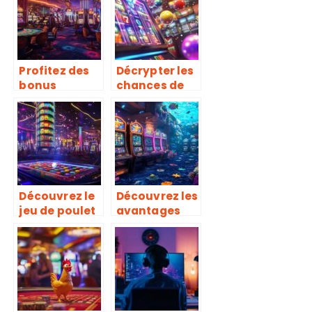
penalty shoot
ses bonus
out en ligne
attractifs
Profitez des
Décrypter les
bonus
chances de
exceptionnel
gain : le keno
s sur vos jeux
expliqué en
favoris
parallèle
avec le loto et
ses dérivés
Découvrez le
Découvrez les
jeu de poulet
avantages
crash avec
des machines
bonus et
à sous sous-
stratégies
marines avec
gagnantes
niveaux de
difficulté
ajustables