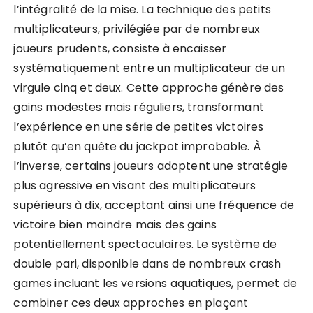
l’intégralité de la mise. La technique des petits
multiplicateurs, privilégiée par de nombreux
joueurs prudents, consiste à encaisser
systématiquement entre un multiplicateur de un
virgule cinq et deux. Cette approche génère des
gains modestes mais réguliers, transformant
l’expérience en une série de petites victoires
plutôt qu’en quête du jackpot improbable. À
l’inverse, certains joueurs adoptent une stratégie
plus agressive en visant des multiplicateurs
supérieurs à dix, acceptant ainsi une fréquence de
victoire bien moindre mais des gains
potentiellement spectaculaires. Le système de
double pari, disponible dans de nombreux crash
games incluant les versions aquatiques, permet de
combiner ces deux approches en plaçant