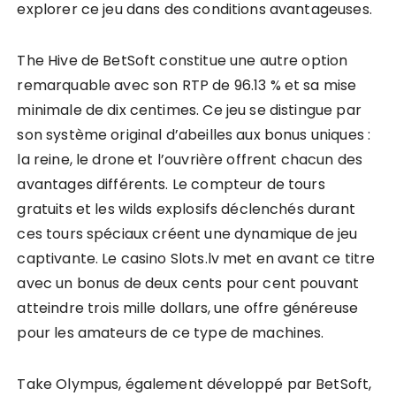
explorer ce jeu dans des conditions avantageuses.
The Hive de BetSoft constitue une autre option
remarquable avec son RTP de 96.13 % et sa mise
minimale de dix centimes. Ce jeu se distingue par
son système original d’abeilles aux bonus uniques :
la reine, le drone et l’ouvrière offrent chacun des
avantages différents. Le compteur de tours
gratuits et les wilds explosifs déclenchés durant
ces tours spéciaux créent une dynamique de jeu
captivante. Le casino Slots.lv met en avant ce titre
avec un bonus de deux cents pour cent pouvant
atteindre trois mille dollars, une offre généreuse
pour les amateurs de ce type de machines.
Take Olympus, également développé par BetSoft,