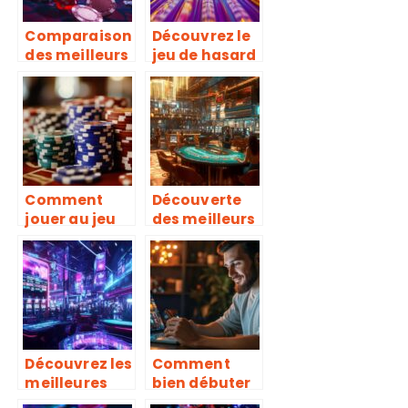
rebond
Comparaison
Découvrez le
des meilleurs
jeu de hasard
bonus de
Plinko :
casino pour
comprendre
maximiser
les
vos gains
probabilités
pour
maximiser
vos gains
Comment
Découverte
jouer au jeu
des meilleurs
de hasard du
live casinos
poulet pour
du moment :
optimiser vos
notre
gains
sélection
Découvrez les
Comment
meilleures
bien débuter
stratégies
sur un