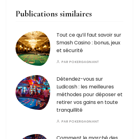
Publications similaires
Tout ce qu’il faut savoir sur
Smash Casino : bonus, jeux
et sécurité
PAR
POKERGAGNANT
Détendez-vous sur
Ludicash : les meilleures
méthodes pour déposer et
retirer vos gains en toute
tranquillité
PAR
POKERGAGNANT
Comment le marché des