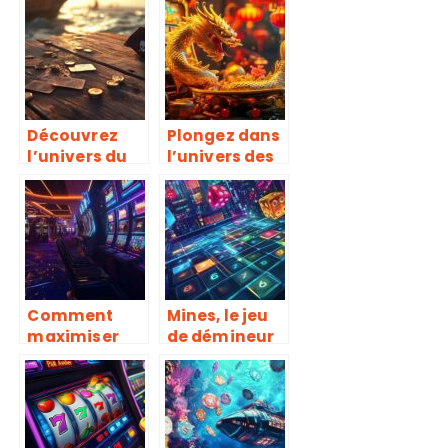
avec le jeu de
sous en ligne
casino du
innovante et
poulet sur
ses offres
rails
exceptionnell
es
Découvrez
Plongez dans
l’univers du
l’univers des
bonneteau
machines à
pirate avec
sous
un taux de
asiatiques
retour joueur
avec le
avantageux
dragon doré
Comment
Mines, le jeu
maximiser
de démineur
vos gains
en ligne avec
avec le jeu
un RTP de 97%
crash du
lapin et ses
multiplicateu