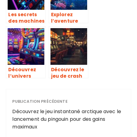
rs
impressionna
Les secrets
Explorez
nts
des machines
l’aventure
à sous avec le
sous-marine
système Pay
avec le jeu de
Anywhere en
casino ‘crash
ligne
game’
Découvrez
Découvrez le
l’univers
jeu de crash
gourmand
en ligne avec
des machines
des options
à sous avec
de retrait
des bonbons
PUBLICATION PRÉCÉDENTE
innovantes
colorés
Découvrez le jeu instantané arctique avec le
lancement du pingouin pour des gains
maximaux