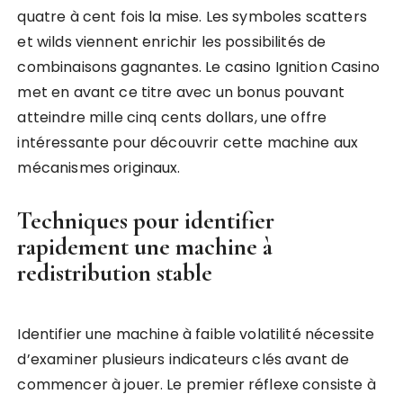
quatre à cent fois la mise. Les symboles scatters
et wilds viennent enrichir les possibilités de
combinaisons gagnantes. Le casino Ignition Casino
met en avant ce titre avec un bonus pouvant
atteindre mille cinq cents dollars, une offre
intéressante pour découvrir cette machine aux
mécanismes originaux.
Techniques pour identifier
rapidement une machine à
redistribution stable
Identifier une machine à faible volatilité nécessite
d’examiner plusieurs indicateurs clés avant de
commencer à jouer. Le premier réflexe consiste à