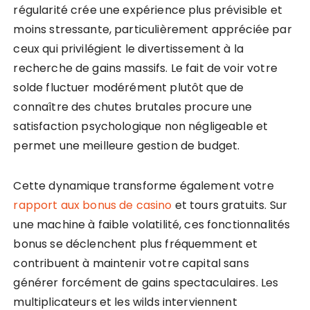
régularité crée une expérience plus prévisible et
moins stressante, particulièrement appréciée par
ceux qui privilégient le divertissement à la
recherche de gains massifs. Le fait de voir votre
solde fluctuer modérément plutôt que de
connaître des chutes brutales procure une
satisfaction psychologique non négligeable et
permet une meilleure gestion de budget.
Cette dynamique transforme également votre
rapport aux bonus de casino
et tours gratuits. Sur
une machine à faible volatilité, ces fonctionnalités
bonus se déclenchent plus fréquemment et
contribuent à maintenir votre capital sans
générer forcément de gains spectaculaires. Les
multiplicateurs et les wilds interviennent