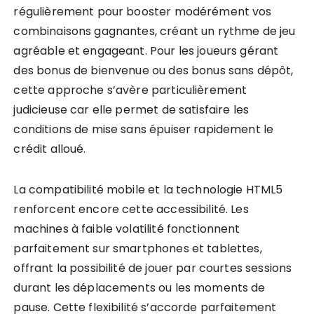
régulièrement pour booster modérément vos
combinaisons gagnantes, créant un rythme de jeu
agréable et engageant. Pour les joueurs gérant
des bonus de bienvenue ou des bonus sans dépôt,
cette approche s’avère particulièrement
judicieuse car elle permet de satisfaire les
conditions de mise sans épuiser rapidement le
crédit alloué.
La compatibilité mobile et la technologie HTML5
renforcent encore cette accessibilité. Les
machines à faible volatilité fonctionnent
parfaitement sur smartphones et tablettes,
offrant la possibilité de jouer par courtes sessions
durant les déplacements ou les moments de
pause. Cette flexibilité s’accorde parfaitement