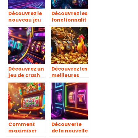
route
nts
Découvrez le
Découvrez les
nouveau jeu
fonctionnalit
de casino en
és
ligne inspiré
passionnante
des tirs au
s du nouveau
but
jeu de casino
arcade
Découvrez un
Découvrez les
jeu de crash
meilleures
captivant
machines à
avec
sous en ligne
multiplicateu
avec la
rs élevés
fonction Hold
and Win
Comment
Découverte
maximiser
de la nouvelle
vos gains
machine à