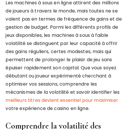
Les machines à sous en ligne attirent des millions
de joueurs à travers le monde, mais toutes ne se
valent pas en termes de fréquence de gains et de
gestion de budget. Parmi les différents profils de
jeux disponibles, les machines à sous à faible
volatilité se distinguent par leur capacité à offrir
des gains réguliers, certes modestes, mais qui
permettent de prolonger le plaisir de jeu sans
épuiser rapidement son capital. Que vous soyez
débutant ou joueur expérimenté cherchant à
optimiser vos sessions, comprendre les
mécanismes de la volatilité et savoir identifier les
meilleurs titres devient essentiel pour maximiser
votre expérience de casino en ligne.
Comprendre la volatilité des