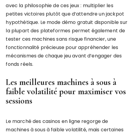
avec la philosophie de ces jeux : multiplier les
petites victoires plutôt que d’attendre un jackpot
hypothétique. Le mode démo gratuit disponible sur
la plupart des plateformes permet également de
tester ces machines sans risque financier, une
fonctionnalité précieuse pour appréhender les
mécanismes de chaque jeu avant d’engager des
fonds réels.
Les meilleures machines à sous à
faible volatilité pour maximiser vos
sessions
Le marché des casinos en ligne regorge de
machines à sous à faible volatilité, mais certaines