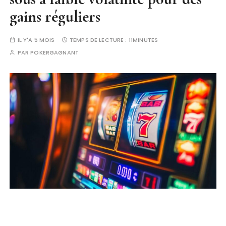
gains réguliers
IL Y'A 5 MOIS
TEMPS DE LECTURE :
11MINUTES
PAR
POKERGAGNANT